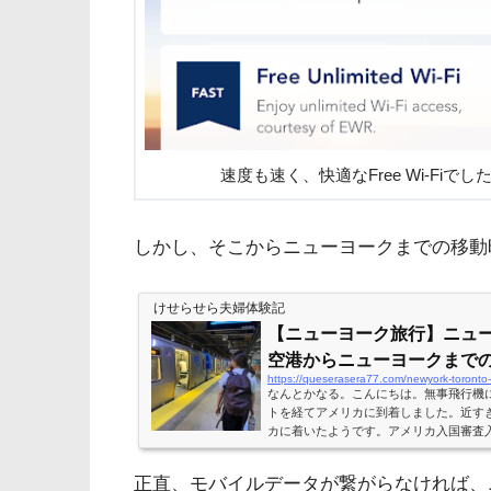
速度も速く、快適なFree Wi-Fiでし
しかし、そこからニューヨークまでの移動
けせらせら夫婦体験記
【ニューヨーク旅行】ニュ
空港からニューヨークまで
https://queserasera77.com/newyork-toronto-t
なんとかなる。こんにちは。無事飛行機
トを経てアメリカに到着しました。近す
カに着いたようです。アメリカ入国審査
ます。ニューアーク・リバティ国際空港
ようなキオスクではなく、入国審査官に
正直、モバイルデータが繋がらなければ、
で、人がたくさんいるように見えますが、