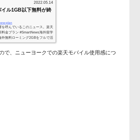
2022.05.14
イル1GB以下無料が終
-new-plan
響を呼んでいるこのニュース。楽天
プラン #SmartNews海外留学
海外無料ローミング2GBをフルで活
しているのがいいのかもしれません
残念です
https://t.co/Pox2xsv8
ので、ニューヨークでの楽天モバイル使用感につ
@queserasera_117) May 13, 202
ーザーの私にとって、楽天ゴールド