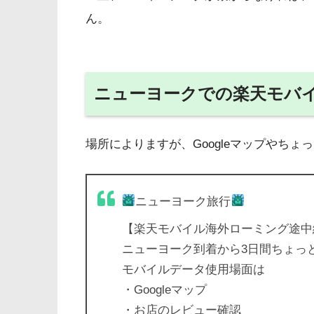
たことは、 何しに来たの？ 何日間滞在
ん。
で1年間のワークビザで...
ニューヨークでの楽天モバ
場所によりますが、Googleマップやち
ニューヨーク旅行
【楽天モバイル海外ローミング途中
ニューヨーク到着から3日間ちょっ
モバイルデータ使用場面は
・Googleマップ
・お店のレビュー確認