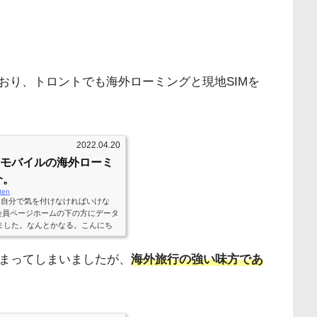
おり、トロントでも海外ローミングと現地SIMを
2022.04.20
天モバイルの海外ローミ
介。
ten
は自分で気を付けなければいけな
xの会員ページホームの下の方にデータ
ました。なんとかなる。こんにち
iが意外と早いことです。先日、ス
強という記事を書きましたが、ちょ
始まってしまいましたが、
海外旅行の強い味方であ
すれば、マクドナルドは勉強や何か
。海外で生活する私たちにとって、