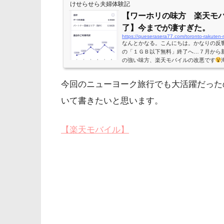
けせらせら夫婦体験記
【ワーホリの味方 楽天モバ
了】今までが凄すぎた。
https://queserasera77.com/toronto-rakuten
なんとかなる。こんにちは。かなりの反
の「１ＧＢ以下無料」終了へ…７月から新料金
の強い味方、楽天モバイルの改悪です
用して、月額1,078円(税込み)で維持
ね。1GB無料はかなり魅力的だったのに
今回のニューヨーク旅行でも大活躍だった
8z— けせらせら夫婦
Sep.2021ワーホリ (
2私も最初はビックリしました。楽天ユ
いて書きたいと思います。
カードの改悪や楽天証券の改悪な...
【楽天モバイル】