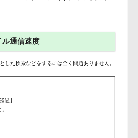
？ カナダには住んでいるの？（ここ
イル通信速度
ょっとした検索などをするには全く問題ありません。
経過】
と。