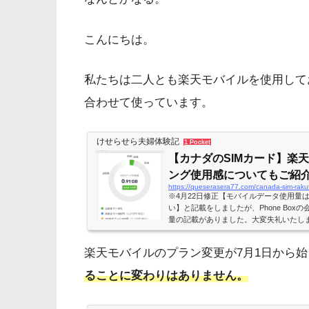
こんにちは。
私たちは二人とも楽天モバイルを使用して
合わせて使っています。
けせらせら夫婦体験記
1 Pocket
【カナダのSIMカード】楽
ング使用感についてもご紹
https://queserasera77.com/canada-sim-raku
※4月22日修正【モバイルデータ使用量
い】と記載をしましたが、Phone Bo
量の記載がありました。大変失礼いたし
は。最近の発見は、マクドナルドのWi-F
ターバックスコーヒーが何だかんだで最
楽天モバイルのプラン変更が7月1日から
っとだけコーヒーとお店の雰囲気を妥協
作業をするには全く問題ないと思います
ることに変わりはありません。
外出先でのインターネットは必...