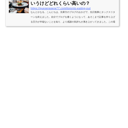
いうけどどれくらい高いの？
https://queserasera77.com/toronto-eating-out
なんとかなる。こんにちは。先輩方のブログのおかげで、先日無事にタックスリタ
ーンを終えました。自分でブログを書くようになって、あそこまで記事を作り上げ
る労力が半端ないことを知り、より感謝の気持ちが沸き上がってきました。この場
をお借りして御礼申し上げます。さて、私どもはというと、家庭内料理のレパート
リーに飽きてきたため、3月は外食の多い月となりました。2021年9月にカナダへ来
てから、旅行時を除いて外食は月に1～2回程度に抑えてきましたが、3月は今まで我
慢していた欲求が爆発し、6回も外食（Uberやテイクアウ...