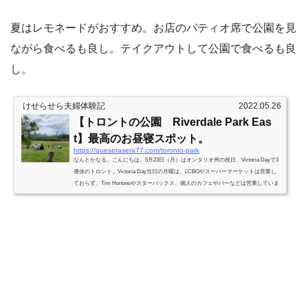
夏はレモネードがおすすめ。お店のパティオ席で公園を見
ながら食べるも良し。テイクアウトして公園で食べるも良
し。
けせらせら夫婦体験記
2022.05.26
【トロントの公園 Riverdale Park Eas
t】最高のお昼寝スポット。
https://queserasera77.com/toronto-park
なんとかなる。こんにちは。5月23日（月）はオンタリオ州の祝日、Victoria Dayで3
連休のトロント。Victoria Day当日の月曜は、LCBOやスーパーマーケットは営業し
ておらず、Tim Hortonsやスターバックス、個人のカフェやバーなどは営業していま
した。祝日で二人とも休みの月曜だったので、近くの公園に気分転換をしに行くこ
とに。トロントのダウンタウンが一望できる公園 Riverdale Park Eastグリーンライ
ンのBroadview駅から徒歩で6分。トロントを流れるDon River沿いにある公園です。
斜面には多くの人が思い思いの時間を過ごしており...