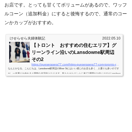
お店です。とっても甘くてボリュームがあるので、ワッフ
ルコーン（追加料金）にすると後悔するので、通常のコー
ンかカップがおすすめ。
けせらせら夫婦体験記
2022.05.10
【トロント おすすめの住むエリア】グ
リーンライン沿いのLansdowne駅周辺
その2
https://queserasera77.com/https-queserasera77-com-toronto-recommended-areas-lansdowne-2
なんとかなる。こんにちは。Lansdowne駅周辺のBloor Stにはいい感じのお店も多く、人通りも多いのです
が、一本通りを外れると閑静な住宅街となります。私たちがトロントに来て1週間だけ住んだのもLansdown
e駅近くのAirbnbでした。最初に住んだAirbnbはこちらの家の一室。 参考：Airbnb閑静な住宅街で、駅も近
く、15分ほど歩けばスーパーもあったのでおすすめの物件です。もちろん家自体もとても快適で、何とい
ってもベッドがふかふか。長距離フライトで疲れた体と時差ボケには寝心地のいいベッドが本当に快適で
した。 外観はこん...