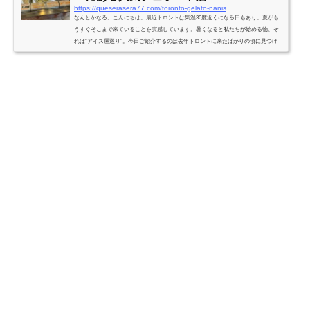
https://queserasera77.com/toronto-gelato-nanis
なんとかなる。こんにちは。最近トロントは気温30度近くになる日もあり、夏がも
うすぐそこまで来ていることを実感しています。暑くなると私たちが始める物、そ
れは”アイス屋巡り”。今日ご紹介するのは去年トロントに来たばかりの頃に見つけ
て、先日久しぶりにリピート訪問した”NANI`S GELATO”です。他にもダウンタウン
周辺のジェラート屋を何件か食べ歩きましたが、今のところこちらのお店が一番お
いしいと思います。アイスのおすすめはこちら。↓NANI`S GELATO この投稿をInstag
ramで見る Nanis Gelato(@nanisgelato)がシェ...