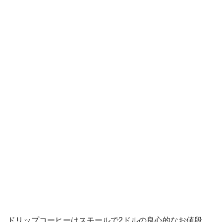
ドリップコーヒーはスモールで2ドルの良心的なお値段。