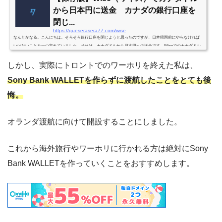
から日本円に送金 カナダの銀行口座を
閉じ...
https://queserasera77.com/wise
なんとかなる。こんにちは。そろそろ銀行口座を閉じようと思ったのですが、日本帰国前にやらなければ
いけないことを一つ忘れていました。それは、カナダドルから日本円への送金です。Wiseでのカナダドル
から日本円への送金が少し不安だったので、口座解約時にカナダドルを全部引き出して、チャイナタウン
にある両替所で両替もありかなと考えていましたが、実際にやってみると”Wise”が安いし便利ですよね。
しかし、実際にトロントでのワーホリを終えた私は、
ここの両替所は手数料が実際のレートに上乗せ（1%程度）されます。銀行からの海外送金や、他の両替所
Sony Bank WALLETを作らずに渡航したことをとても後
に比べれば格安の手数料では...
悔。
オランダ渡航に向けて開設することにしました。
これから海外旅行やワーホリに行かれる方は絶対にSony
Bank WALLETを作っていくことをおすすめします。