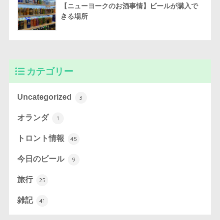
【ニューヨークのお酒事情】ビールが購入で
きる場所
カテゴリー
Uncategorized
3
オランダ
1
トロント情報
45
今日のビール
9
旅行
25
雑記
41